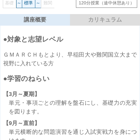
基礎
～
標準
～
難関
120分授業
（途中休憩あり）
講座概要
カリキュラム
対象と志望レベル
ＧＭＡＲＣＨもとより、早稲田大や難関国立大まで
視野に入れている方
学習のねらい
3月～夏期
単元・事項ごとの理解を盤石にし、基礎力の充実
を図ります。
9月～直前
単元横断的な問題演習を通じ入試実戦力を身につ