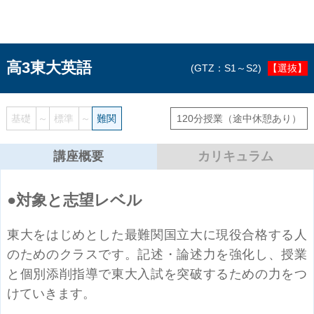
高3東大英語
GTZ：S1～S2
【選抜】
基礎
～
標準
～
難関
120分授業
（途中休憩あり）
講座概要
カリキュラム
対象と志望レベル
東大をはじめとした最難関国立大に現役合格する人
のためのクラスです。記述・論述力を強化し、授業
と個別添削指導で東大入試を突破するための力をつ
けていきます。