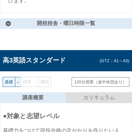
けます。
開校校舎・曜日時限一覧
高3英語スタンダード
GTZ：A1～A3
基礎
～
標準
～
難関
120分授業
（途中休憩あり）
講座概要
カリキュラム
対象と志望レベル
基礎力をつけて現役合格の足がかりを作りたい人