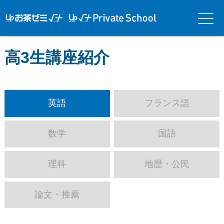
アップお茶ゼ
アップお茶ゼミ√＋
メニ
ミ√＋（ルー
（ルータス）PS
ュー
タス）
高3生講座紹介
英語
フランス語
数学
国語
理科
地歴・公民
論文・推薦