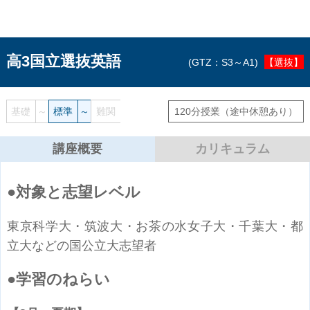
高3国立選抜英語
GTZ：S3～A1
【選抜】
基礎
～
標準
～
難関
120分授業
（途中休憩あり）
講座概要
カリキュラム
対象と志望レベル
東京科学大・筑波大・お茶の水女子大・千葉大・都
立大などの国公立大志望者
学習のねらい