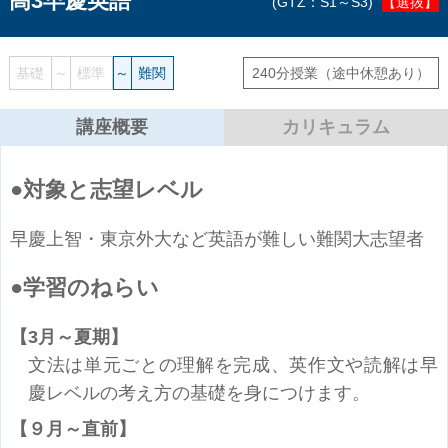
高3早慶英語
GTZ：S1～S3
【選抜】
基礎
～
標準
～
難関
240分授業
（途中休憩あり）
講座概要
カリキュラム
対象と志望レベル
早慶上智・東京外大など英語が難しい難関大志望者
学習のねらい
3月～夏期
文法は単元ごとの理解を完成、英作文や読解は早
慶レベルの考え方の基礎を身につけます。
９月～直前