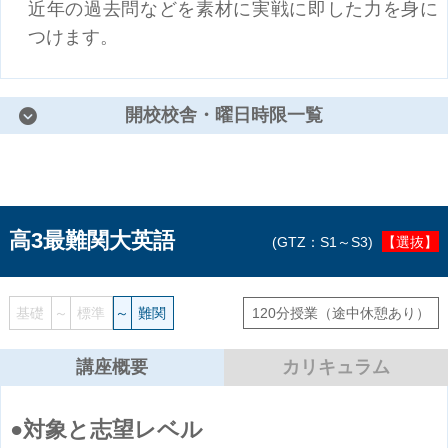
近年の過去問などを素材に実戦に即した力を身に
つけます。
開校校舎・曜日時限一覧
高3最難関大英語
GTZ：S1～S3
【選抜】
基礎
～
標準
～
難関
120分授業
（途中休憩あり）
講座概要
カリキュラム
対象と志望レベル