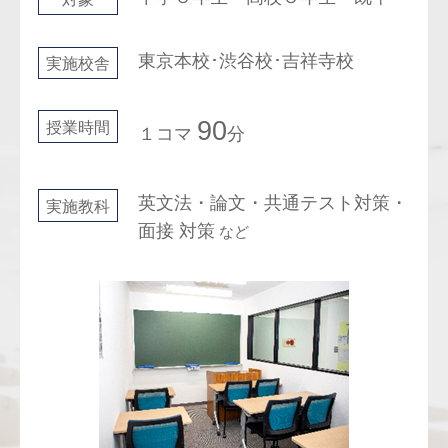
東京本校･渋谷校･吉祥寺校
実施校舎
90
授業時間
１コマ
分
英文法・論文・共通テスト対策・
実施教科
面接 対策
など