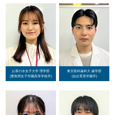
お茶の水女子大学 理学部
東京医科歯科大 歯学部
(豊島岡女子学園高等学校卒)
(仙台育英学園卒)