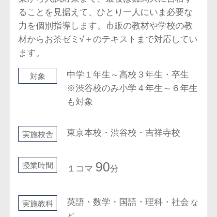
ることを見据えて、ひとり一人にいま必要な
力を個別指導します。市販の教材や学校の教
材からお茶ゼミ√＋のテキストまで対応してい
ます。
中学１年生～高校３年生・卒生
対象
※渋谷校のみ小学４年生～６年生
も対象
東京本校・渋谷校・吉祥寺校
実施校舎
90
授業時間
１コマ
分
英語・数学・国語・理科・社会
な
実施教科
ど