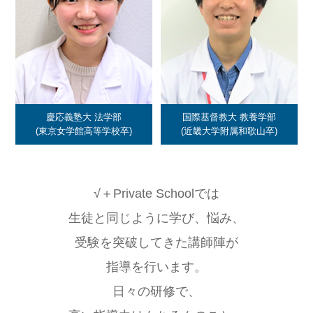
慶応義塾大 法学部
国際基督教大 教養学部
(東京女学館高等学校卒)
(近畿大学附属和歌山卒)
√＋Private Schoolでは
生徒と同じように学び、悩み、
受験を突破してきた講師陣が
指導を行います。
日々の研修で、