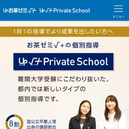
アップお茶ゼ
アップお茶ゼミ√＋
メニ
ミ√＋（ルー
（ルータス）PS
ュー
タス）