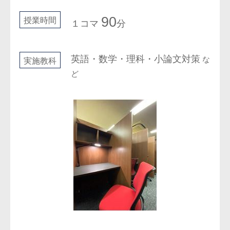
90
授業時間
１コマ
分
英語・数学・理科・小論文対策
な
実施教科
ど