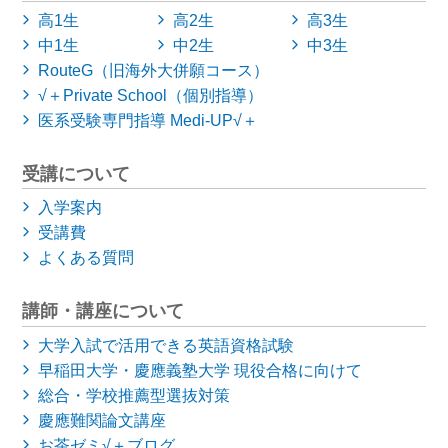
高1生
高2生
高3生
中1生
中2生
中3生
RouteG（旧海外大併願コース）
√＋Private School（個別指導）
医系受験専門指導 Medi-UP√＋
受講について
入学案内
受講費
よくある質問
講師・講座について
大学入試で活用できる英語資格試験
早稲田大学・慶應義塾大学
現役合格に向けて
総合・学校推薦型選抜対策
慶應難関論文講座
お茶ゼミ√＋ブログ