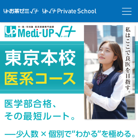
アップお茶ゼ
アップお茶ゼミ√＋
メニ
ミ√＋（ルー
（ルータス）PS
ュー
タス）