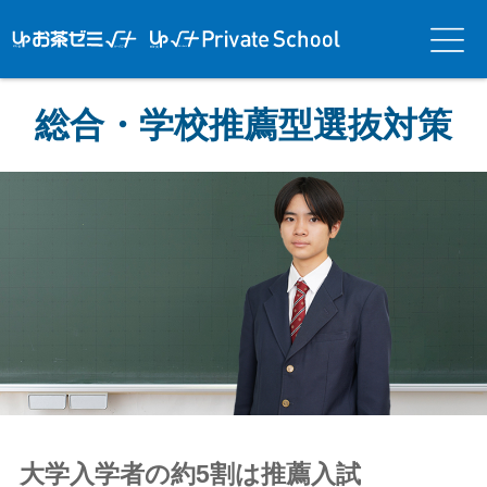
アップお茶ゼ
アップお茶ゼミ√＋
メニ
ミ√＋（ルー
（ルータス）PS
ュー
タス）
総合・学校推薦型選抜対策
大学入学者の約5割は推薦入試