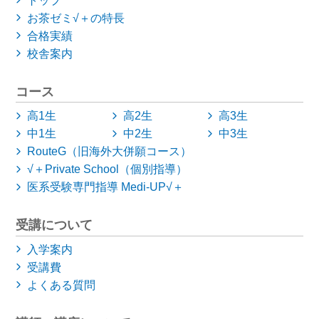
トップ
お茶ゼミ√＋の特長
合格実績
校舎案内
コース
高1生
高2生
高3生
中1生
中2生
中3生
RouteG（旧海外大併願コース）
√＋Private School（個別指導）
医系受験専門指導 Medi-UP√＋
受講について
入学案内
受講費
よくある質問