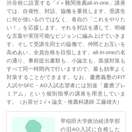
渋谷校に設置する「√＋難関推薦all-in-one」講座
では、自発性、対話、協働を重視します。受講生
に何か強いるのではなく、各自の「これをやりた
い！」を応援します。それを対話を通して、明確
な言葉や実現可能なビジョンに編み上げていきま
す。そして受講生同士の協働で、仲間とお互いを
高めあい、全員合格を目指します。all-in-oneの名
の通り、事前提出書類も、小論文も、面接対策も
すべて同一時間内で行いますので、最も効率よく
対策することができます。なお、慶應義塾のFIT
入試やSFC・AO入試志望者には別途「慶應プレ
ミアム」という個別指導の講座を用意していま
す。（お茶ゼミ√＋論文・推薦科講師 工藤雄大）
早稲田大学政治経済学部
の旧AO入試に合格した