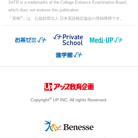
SATR is a trademarks of the College Entrance Examination Board,
which does not endorse this publication.
®
「英検
」は、公益財団法人 日本英語検定協会の登録商標です。
©
Copyright
UP INC. All rights Reserved.