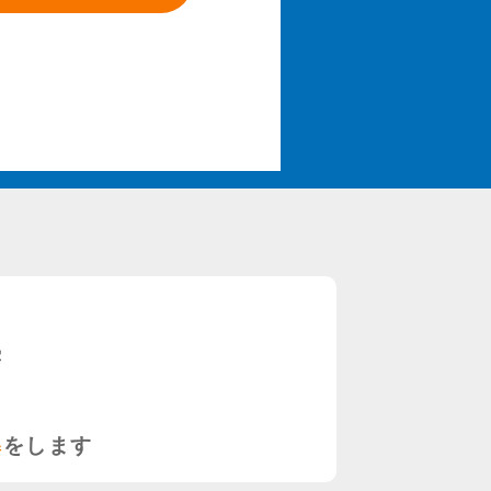
塾
導
をします