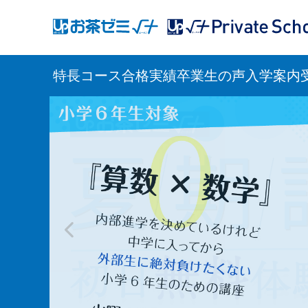
アップお茶ゼミ√＋
アップお茶ゼミ√＋（ルータ
（ルータス）
PS
特長
コース
合格実績
卒業生の声
入学案内