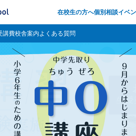
ス）
在校生の方へ
個別相談
イベ
受講費
校舎案内
よくある質問