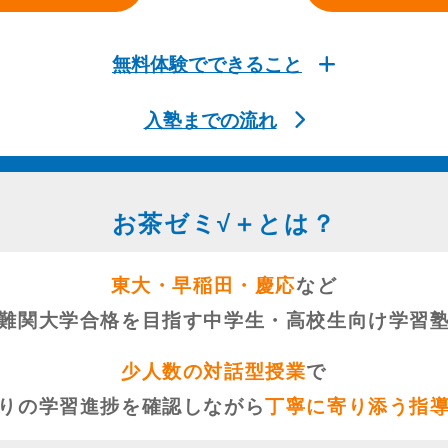
無料体験でできること
入塾までの流れ
お茶ゼミ√＋とは？
東大・早稲田・慶応
など
難関大学合格を目指す
中学生・高校生向け学習
少人数の対話型授業
で
りの学習進捗を確認しながら
丁寧に寄り添う指