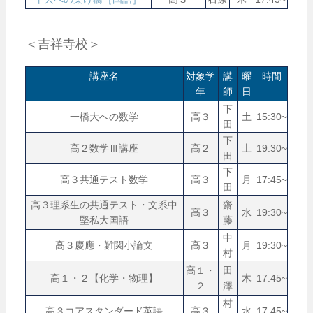
＜吉祥寺校＞
講座名
対象学
講
曜
時間
年
師
日
下
一橋大への数学
高３
土
15:30~
田
下
高２数学Ⅲ講座
高２
土
19:30~
田
下
高３共通テスト数学
高３
月
17:45~
田
高３理系生の共通テスト・文系中
齋
高３
水
19:30~
堅私大国語
藤
中
高３慶應・難関小論文
高３
月
19:30~
村
高１・
田
高１・２【化学・物理】
木
17:45~
２
澤
村
高３コアスタンダード英語
高３
水
17:45~