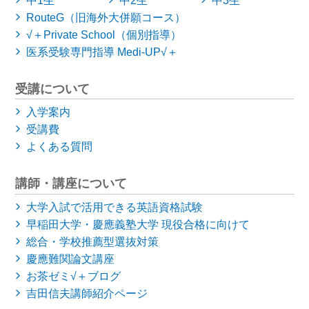
中1生
中2生
中3生
RouteG（旧海外大併願コース）
√＋Private School（個別指導）
医系受験専門指導 Medi-UP√＋
受講について
入学案内
受講費
よくある質問
講師・講座について
大学入試で活用できる英語資格試験
早稲田大学・慶應義塾大学
現役合格に向けて
総合・学校推薦型選抜対策
慶應難関論文講座
お茶ゼミ√＋ブログ
吉田信夫講師紹介ページ