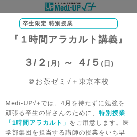
卒生限定 特別授業
『１時間アラカルト講義』
３/２
～ ４/５
(月)
(日)
＠お茶ゼミ√＋東京本校
Medi-UP√+では、4月を待たずに勉強を
頑張る卒生の皆さんのために、
特別授業
「1時間アラカルト」
をご用意します。医
学部集団を担当する講師の授業をいち早