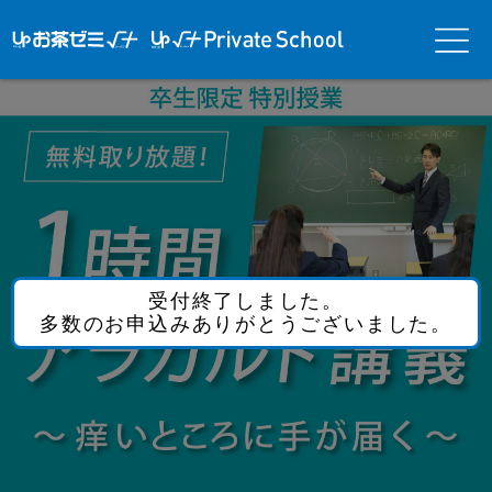
アップお茶ゼ
アップお茶ゼミ√＋
メニ
ミ√＋（ルー
（ルータス）PS
ュー
タス）