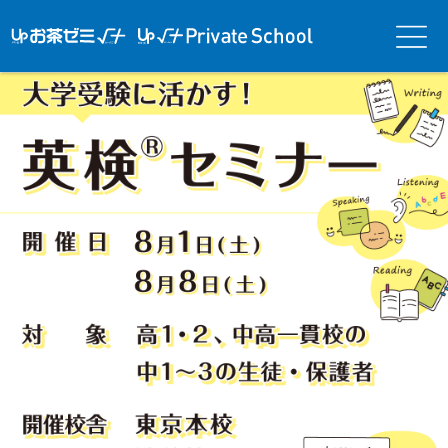
アップお茶ゼ
アップお茶ゼミ√＋
メニ
ミ√＋（ルー
（ルータス）PS
ュー
タス）