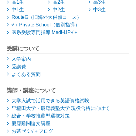
高1生
高2生
高3生
中1生
中2生
中3生
RouteG（旧海外大併願コース）
√＋Private School（個別指導）
医系受験専門指導 Medi-UP√＋
受講について
入学案内
受講費
よくある質問
講師・講座について
大学入試で活用できる英語資格試験
早稲田大学・慶應義塾大学
現役合格に向けて
総合・学校推薦型選抜対策
慶應難関論文講座
お茶ゼミ√＋ブログ