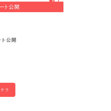
ート公開
コチラ