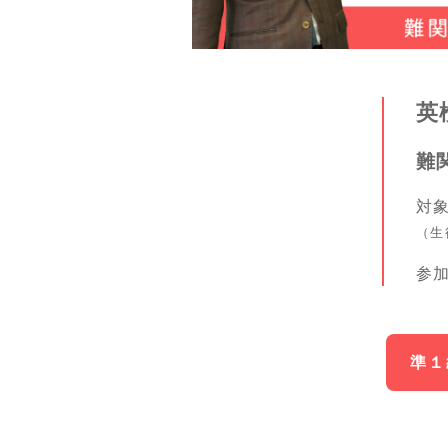
英
難
対
（生
参
準１