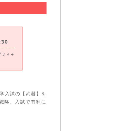
）
:30
ゼミ√＋
学入試の【武器】を
戦略。入試で有利に