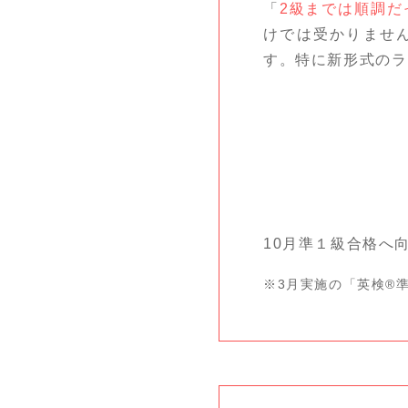
「
2級までは順調だ
けでは受かりませ
す。特に新形式のラ
10月準１級合格へ
※3月実施の「英検®