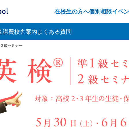
ス）
在校生の方へ
個別相談
イベ
受講費
校舎案内
よくある質問
・２級セミナー