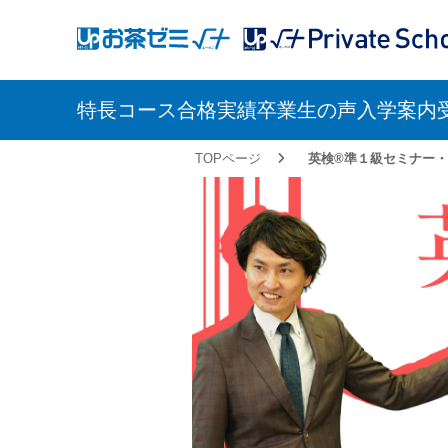
アップお茶ゼミ√＋
アップお茶ゼミ√＋（ルータ
（ルータス）
PS
特長
コース
合格実績
卒業生の声
入学案内
TOPページ
英検®準１級セミナー