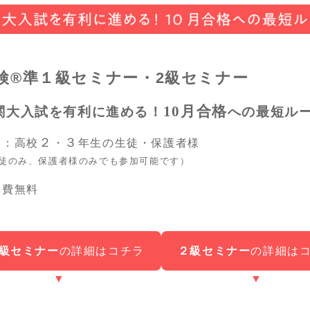
検®準１級セミナー・
2級セミナー
10月合格
関大入試を有利に進める！
への最短ル
２
３
象：高校
・
年生の生徒・保護者様
徒のみ、保護者様のみでも参加可能です）
加費無料
級セミナー
の詳細はコチラ
２級セミナー
の詳細は