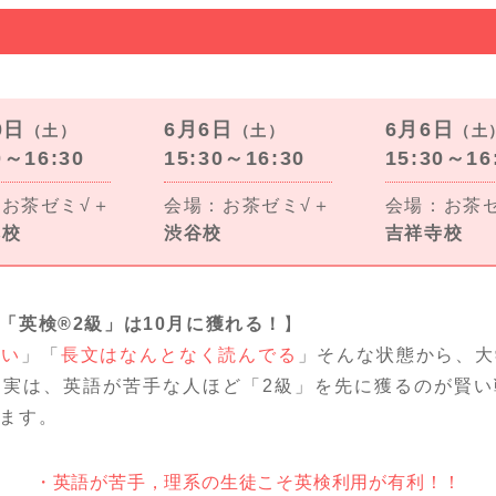
0日
6月6日
6月6日
（土）
（土）
（土
0～16:30
15:30～16:30
15:30～16
お茶ゼミ√＋
会場：お茶ゼミ√＋
会場：お茶
本校
渋谷校
吉祥寺校
「英検®2級」は10月に獲れる！
】
ない
」「
長文はなんとなく読んでる
」そんな状態から、大
？実は、英語が苦手な人ほど「2級」を先に獲るのが賢い
ます。
英語が苦手，理系の生徒こそ英検利用が有利！！