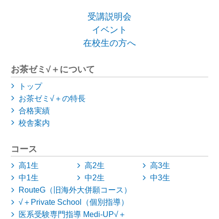
受講説明会
イベント
在校生の方へ
お茶ゼミ√＋について
トップ
お茶ゼミ√＋の特長
合格実績
校舎案内
コース
高1生
高2生
高3生
中1生
中2生
中3生
RouteG（旧海外大併願コース）
√＋Private School（個別指導）
医系受験専門指導 Medi-UP√＋