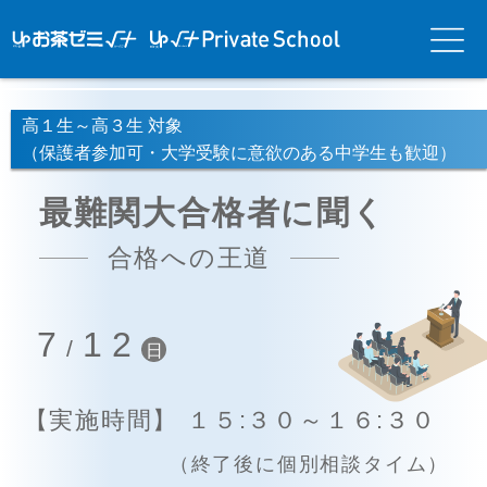
アップお茶ゼ
アップお茶ゼミ√＋
メニ
ミ√＋（ルー
（ルータス）PS
ュー
タス）
高１生～高３生 対象
（保護者参加可・大学受験に意欲のある中学生も歓迎）
最難関大合格者に聞く
合格への王道
7
12
/
日
【実施時間】 １５:３０～１６:３０
（終了後に個別相談タイム）