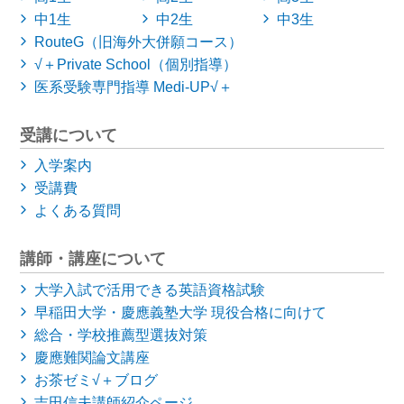
中1生
中2生
中3生
RouteG（旧海外大併願コース）
√＋Private School（個別指導）
医系受験専門指導 Medi-UP√＋
受講について
入学案内
受講費
よくある質問
講師・講座について
大学入試で活用できる英語資格試験
早稲田大学・慶應義塾大学
現役合格に向けて
総合・学校推薦型選抜対策
慶應難関論文講座
お茶ゼミ√＋ブログ
吉田信夫講師紹介ページ