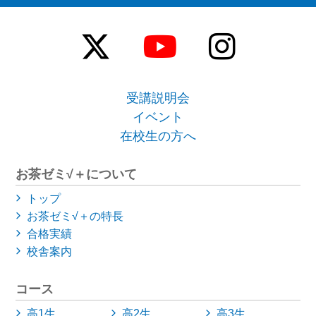
受講説明会
イベント
在校生の方へ
お茶ゼミ√＋について
トップ
お茶ゼミ√＋の特長
合格実績
校舎案内
コース
高1生
高2生
高3生