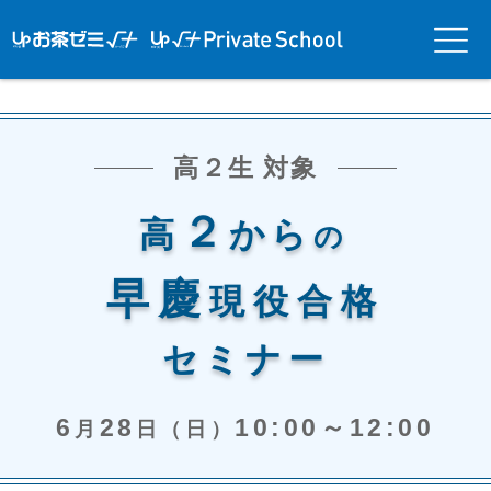
アップお茶ゼ
アップお茶ゼミ√＋
メニ
ミ√＋（ルー
（ルータス）PS
ュー
タス）
高２生 対象
２
高
から
の
早慶
現役合格
セミナー
6
28
10:00～12:00
月
日（日）