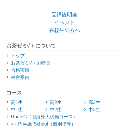
受講説明会
イベント
在校生の方へ
お茶ゼミ√＋について
トップ
お茶ゼミ√＋の特長
合格実績
校舎案内
コース
高1生
高2生
高3生
中1生
中2生
中3生
RouteG（旧海外大併願コース）
√＋Private School（個別指導）