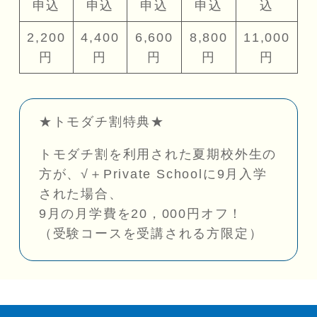
申込
申込
申込
申込
込
2,200
4,400
6,600
8,800
11,000
円
円
円
円
円
★トモダチ割特典★
トモダチ割を利用された夏期校外生の
方が、√＋Private Schoolに9月入学
された場合、
9月の月学費を20，000円オフ！
（受験コースを受講される方限定）