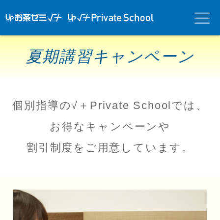
アップお茶ゼ
アップお茶ゼミ√＋
メニ
ミ√＋（ルー
（ルータス）PS
ュー
タス）
夏期講習キャンペーン
個別指導の√＋Private Schoolでは、
お得なキャンペーンや
割引制度をご用意しています。