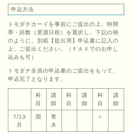
申込方法
トモダチカードを事前にご提出の上、時間
帯・回数（受講日程）を選択し、下記の例
のように、別紙【提出用】申込書に記入の
上、ご提出ください。（ＦＡＸでのお申し
込みも可）
トモダチ全員の申込書のご提出をもって、
申込完了となります。
科
講
科
講
科
講
目
師
目
師
目
師
7/13
国
青
○
月
木