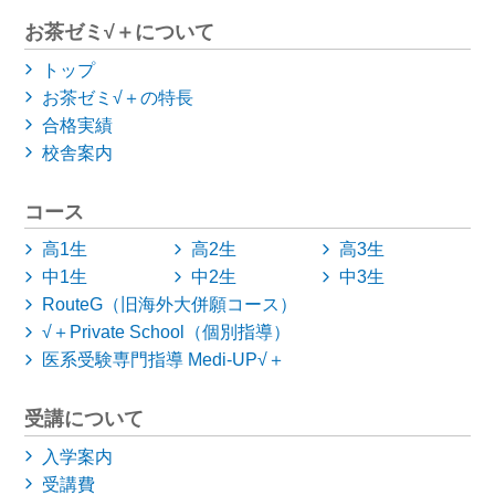
お茶ゼミ√＋について
トップ
お茶ゼミ√＋の特長
合格実績
校舎案内
コース
高1生
高2生
高3生
中1生
中2生
中3生
RouteG（旧海外大併願コース）
√＋Private School（個別指導）
医系受験専門指導 Medi-UP√＋
受講について
入学案内
受講費