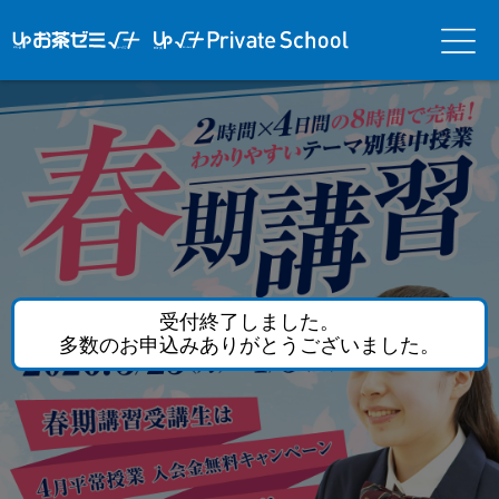
アップお茶ゼ
アップお茶ゼミ√＋
メニ
ミ√＋（ルー
（ルータス）PS
ュー
タス）