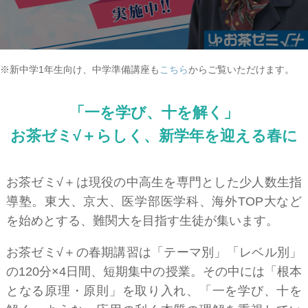
新中学1年生向け、中学準備講座も
こちら
からご覧いただけます。
「一を学び、十を解く」
お茶ゼミ√＋らしく、新学年を迎える春に
お茶ゼミ√＋は現役の中高生を専門とした少人数生指
導塾。東大、京大、医学部医学科、海外TOP大など
を始めとする、難関大を目指す生徒が集います。
お茶ゼミ√＋の春期講習は「テーマ別」「レベル別」
の120分×4日間、短期集中の授業。その中には「根本
となる原理・原則」を取り入れ、「一を学び、十を