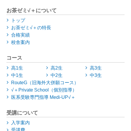
お茶ゼミ√＋について
トップ
お茶ゼミ√＋の特長
合格実績
校舎案内
コース
高1生
高2生
高3生
中1生
中2生
中3生
RouteG（旧海外大併願コース）
√＋Private School（個別指導）
医系受験専門指導 Medi-UP√＋
受講について
入学案内
受講費