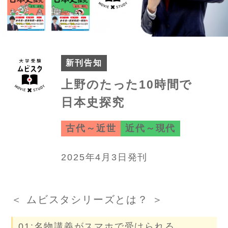
新刊告知
上野のたった10時間で
日本史探究
古代～近世
近代～現代
2025年4月3日発刊
＜ ムビスタシリーズとは？ ＞
01:名物講義がスマホで受けられる