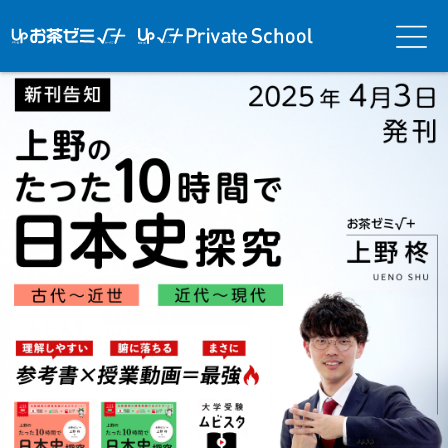
アップお茶ゼ
アップお茶ゼミ√＋
メニ
ミ√＋（ルー
（ルータス）PS
ュー
タス）