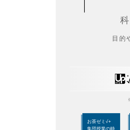
科
目的
お茶ゼミ√+
集団授業の時