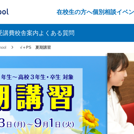
ス）
在校生の方へ
個別相談
イベ
受講費
校舎案内
よくある質問
ool
√＋PS 夏期講習