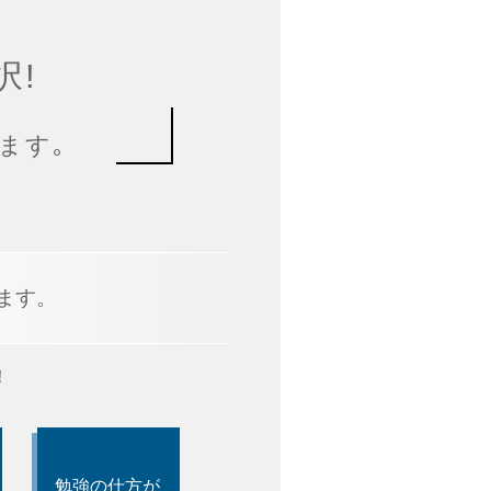
択!
ます｡
ます。
！
勉強の仕方が