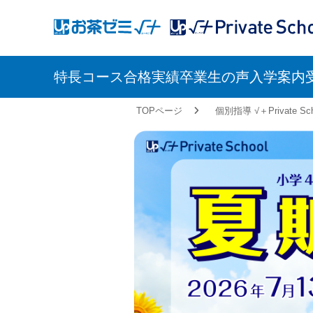
アップお茶ゼミ√＋
アップお茶ゼミ√＋（ルータ
（ルータス）
PS
特長
コース
合格実績
卒業生の声
入学案内
TOPページ
個別指導 √＋Private Sch