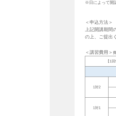
※日によって開
＜申込方法＞
上記開講期間
の上、ご提出
＜講習費用＞
【1回
1対2
1対1