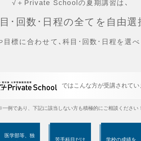
√＋Private Schoolの夏期講習は､
目･回数･日程の全てを
自由選
や目標に合わせて､
科目･回数･日程を選べ
ではこんな方が受講されてい
※一例であり、下記に該当しない方も
積極的にご相談ください
医学部等、独
苦手科目だけ
学校の成績を