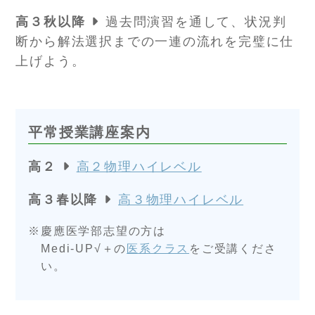
高３秋以降
過去問演習を通して、状況判
断から解法選択までの一連の流れを完璧に仕
上げよう。
平常授業講座案内
高２
高２物理ハイレベル
高３春以降
高３物理ハイレベル
慶應医学部志望の方は
Medi-UP√＋の
医系クラス
をご受講くださ
い。