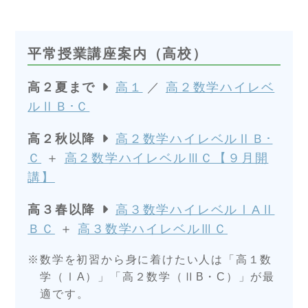
平常授業講座案内（高校）
高２夏まで
高１
／
高２数学ハイレベ
ルⅡＢ･Ｃ
高２秋以降
高２数学ハイレベルⅡＢ･
Ｃ
＋
高２数学ハイレベルⅢＣ【９月開
講】
高３春以降
高３数学ハイレベルⅠAⅡ
ＢＣ
＋
高３数学ハイレベルⅢＣ
数学を初習から身に着けたい人は「高１数
学（ⅠA）」「高２数学（ⅡB・C）」が最
適です。