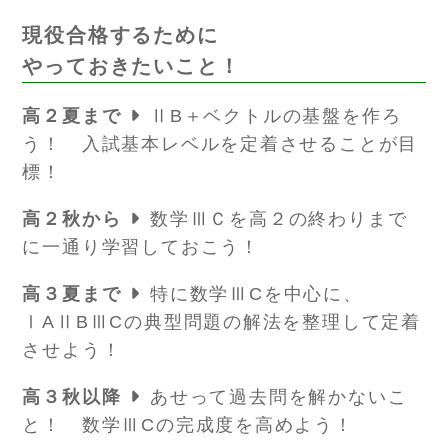
現役合格するために
やっておきたいこと！
高２夏まで
ⅡB＋ベクトルの基盤を作ろ
う！ 入試基本レベルを定着させることが目
標！
高２秋から
数学ⅢＣを高２の終わりまで
に一通り学習しておこう！
高３夏まで
特に数学ⅢCを中心に、
ⅠAⅡBⅢCの典型問題の解法を整理して定着
させよう！
高３秋以降
あせって過去問を解かないこ
と！ 数学ⅢCの完成度を高めよう！