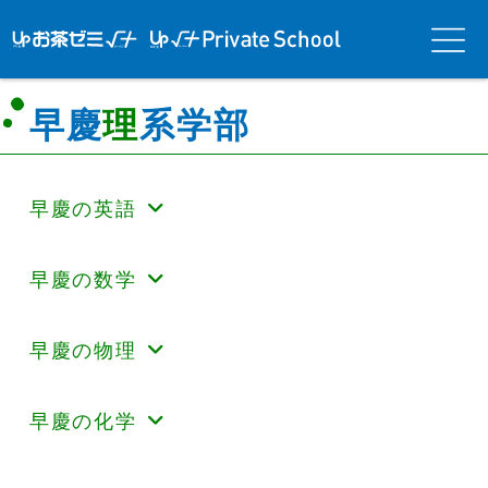
アップお茶ゼ
アップお茶ゼミ√＋
メニ
ミ√＋（ルー
（ルータス）PS
ュー
タス）
早慶
理
系学部
早慶の英語
早慶の数学
早慶の物理
早慶の化学