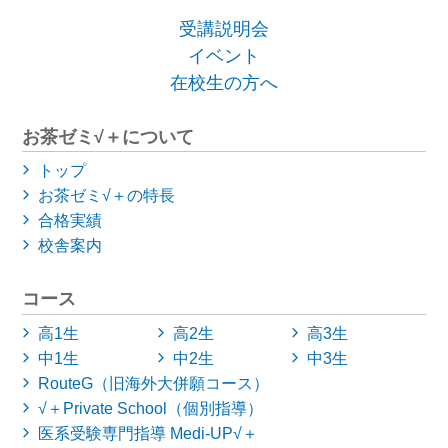
受講説明会
イベント
在校生の方へ
お茶ゼミ√＋について
トップ
お茶ゼミ√＋の特長
合格実績
校舎案内
コース
高1生
高2生
高3生
中1生
中2生
中3生
RouteG（旧海外大併願コース）
√＋Private School（個別指導）
医系受験専門指導 Medi-UP√＋